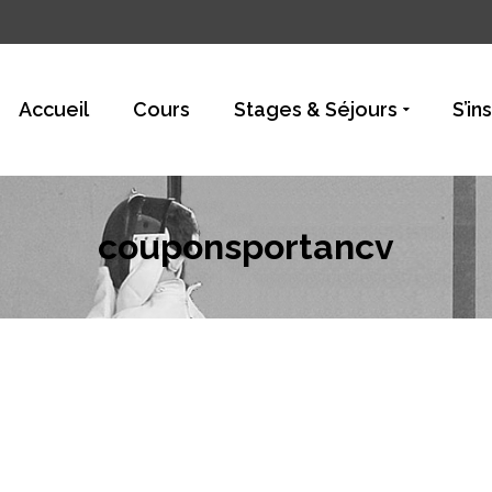
Accueil
Cours
Stages & Séjours
S’in
couponsportancv