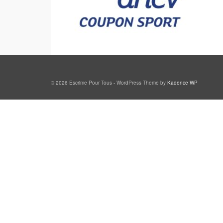
© 2026 Escrime Pour Tous - WordPress Theme by
Kadence WP